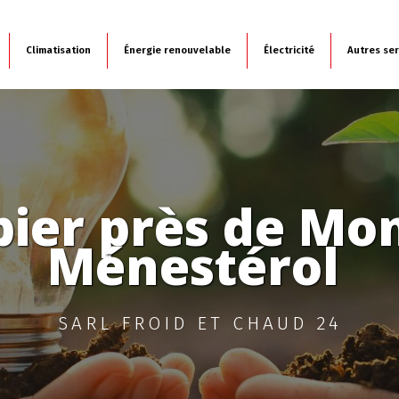
Climatisation
Énergie renouvelable
Électricité
Autres ser
ier près de Mo
Ménestérol 
SARL FROID ET CHAUD 24