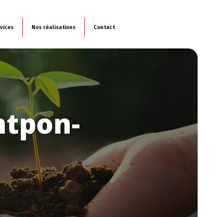
vices
Nos réalisations
Contact
ntpon-