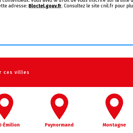
 contentieux. Vous avez le droit de vous inscrire sur la list
ette adresse:
Bloctel.gouv.fr
. Consultez le site cnil.fr pour p
 ces villes
t-Émilion
Puynormand
Montagne