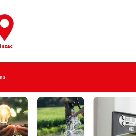
inzac
ons