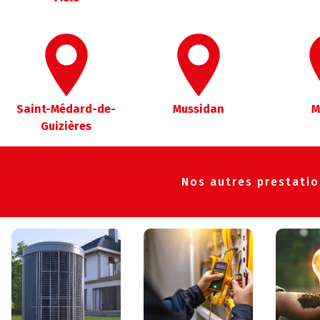
Saint-Médard-de-
Mussidan
M
Guizières
Nos autres prestati