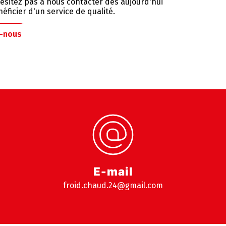
hésitez pas à nous contacter dès aujourd'hui
éficier d'un service de qualité.
z-nous
E-mail
froid.chaud.24@gmail.com