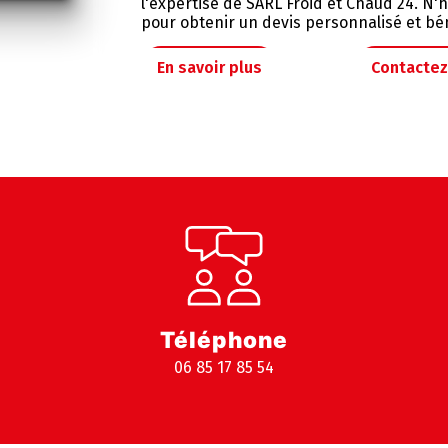
l'expertise de SARL Froid et Chaud 24. N'
pour obtenir un devis personnalisé et bén
En savoir plus
Contacte
Téléphone
06 85 17 85 54