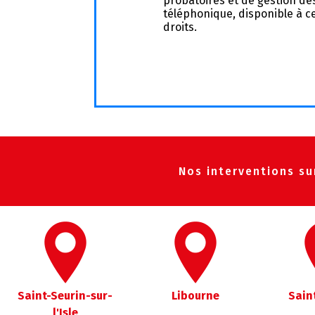
probatoires et de gestion des
téléphonique, disponible à c
droits.
Nos interventions sur
Saint-Seurin-sur-
Libourne
Sain
l'Isle